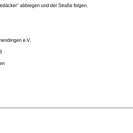
iedäcker" abbiegen und der Straße folgen.
mendingen e.V.
6
en